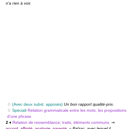
n'a rien à voir.
♢
(Avec deux subst. apposés)
Un bon rapport qualité-prix.
♢
Spécialt
Relation grammaticale entre les mots, les propositions
d'une phrase.
2
♦
Relation de ressemblance; traits, éléments communs.
⇒
accord
,
affinité
,
analogie
,
parenté
.
« Balzac, avec lequel il