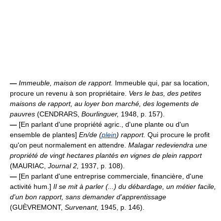
—
Immeuble, maison de rapport.
Immeuble qui, par sa location,
procure un revenu à son propriétaire.
Vers le bas, des petites
maisons de rapport, au loyer bon marché, des logements de
pauvres
(CENDRARS,
Bourlinguer,
1948, p. 157).
—
[En parlant d'une propriété agric., d'une plante ou d'un
ensemble de plantes]
En/de (
plein
) rapport.
Qui procure le profit
qu'on peut normalement en attendre.
Malagar redeviendra une
propriété de vingt hectares plantés en vignes de plein rapport
(MAURIAC,
Journal 2,
1937, p. 108).
—
[En parlant d'une entreprise commerciale, financière, d'une
activité hum.]
Il se mit à parler (...) du débardage, un métier facile,
d'un bon rapport, sans demander d'apprentissage
(GUÈVREMONT,
Survenant,
1945, p. 146).