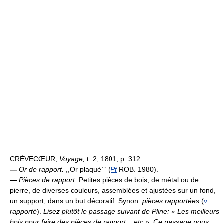
CRÈVECŒUR,
Voyage,
t. 2, 1801, p. 312.
—
Or de rapport.
,,Or plaqué`` (
Pt
ROB. 1980).
—
Pièces de rapport.
Petites pièces de bois, de métal ou de
pierre, de diverses couleurs, assemblées et ajustées sur un fond,
un support, dans un but décoratif. Synon.
pièces rapportées
(
v
.
rapporté
).
Lisez plutôt le passage suivant de Pline: « Les meilleurs
bois pour faire des pièces de rapport... etc ». Ce passage nous