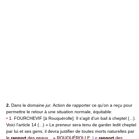
2.
Dans le domaine
jur.
Action de rapporter ce qu'on a reçu pour
permettre le retour à une situation normale, équitable:
•
1. FOURCHEVIF [à Rouquérolle]: Il s'agit d'un bail à cheptel (...).
Voici l'article 14 (...) « Le preneur sera tenu de garder ledit cheptel
par lui et ses gens; il devra justifier de toutes morts naturelles par
le
rapport
des peaux... » ROUQUÉROLLE:
Le
rapport
des