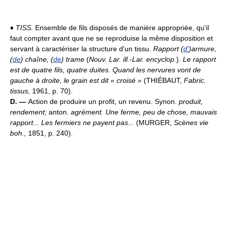
♦
TISS.
Ensemble de fils disposés de manière appropriée, qu'il
faut compter avant que ne se reproduise la même disposition et
servant à caractériser la structure d'un tissu.
Rapport (
d'
)armure,
(
de
) chaîne, (
de
) trame
(
Nouv. Lar. ill.
-
Lar. encyclop.
).
Le rapport
est de quatre fils, quatre duites. Quand les nervures vont de
gauche à droite, le grain est dit « croisé »
(THIÉBAUT,
Fabric.
tissus,
1961, p. 70).
D. —
Action de produire un profit, un revenu. Synon.
produit,
rendement;
anton.
agrément.
Une ferme, peu de chose, mauvais
rapport... Les fermiers ne payent pas...
(MURGER,
Scènes vie
boh.,
1851, p. 240).