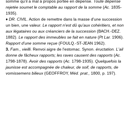
somme qu'il a mal à propos portée en dépense.
Toute dépense
rejetée soumet le comptable au rapport de la somme
(
Ac.
1835-
1935).
♦
DR. CIVIL
. Action de remettre dans la masse d'une succession
un bien, une valeur.
Le rapport n'est dû qu'aux cohéritiers, et non
aux légataires ou aux créanciers de la succession
(BACH.-DEZ.
1882).
Le rapport des immeubles se fait en nature
(
Pt Lar.
1906).
Rapport d'une somme reçue
(FOULQ.-ST-JEAN 1962).
3.
Fam., vieilli
. Renvoi aigre de l'estomac. Synon.
éructation.
L'ail
donne de fâcheux rapports; les raves causent des rapports
(
Ac.
1798-1878).
Avoir des rapports
(
Ac.
1798-1935).
Quelquefois la
jaunisse est accompagnée de chaleur, de soif, de rapports, de
vomissemens bilieux
(GEOFFROY,
Méd. prat.,
1800, p. 197).