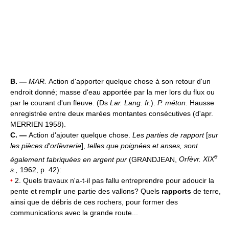
B. —
MAR.
Action d'apporter quelque chose à son retour d'un
endroit donné; masse d'eau apportée par la mer lors du flux ou
par le courant d'un fleuve. (Ds
Lar. Lang. fr.
).
P. méton.
Hausse
enregistrée entre deux marées montantes consécutives (d'apr.
MERRIEN 1958).
C. —
Action d'ajouter quelque chose.
Les parties de rapport
[
sur
les pièces d'orfèvrerie
],
telles que poignées et anses, sont
e
également fabriquées en argent pur
(GRANDJEAN,
Orfèvr. XIX
s.,
1962, p. 42):
•
2. Quels travaux n'a-t-il pas fallu entreprendre pour adoucir la
pente et remplir une partie des vallons? Quels
rapports
de terre,
ainsi que de débris de ces rochers, pour former des
communications avec la grande route...