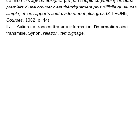
de mise.
Il s'agit de désigner
[
au pari couplé ou jumelé
]
les deux
premiers d'une course; c'est théoriquement plus difficile qu'au pari
simple, et les rapports sont évidemment plus gros
(ZITRONE,
Courses,
1962, p. 44).
II. —
Action de transmettre une information; l'information ainsi
transmise. Synon.
relation, témoignage.