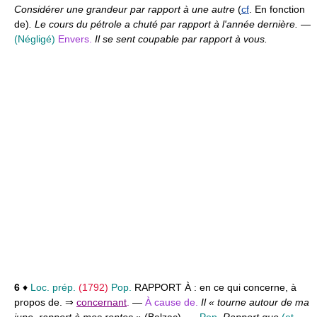
Considérer une grandeur par rapport à une autre
(
cf
. En fonction
de)
. Le cours du pétrole a chuté par rapport à l'année dernière.
—
(Négligé)
Envers.
Il se sent coupable par rapport à vous.
6
♦
Loc. prép.
(1792)
Pop.
RAPPORT À :
en ce qui concerne, à
propos de. ⇒
concernant
.
—
À cause de.
Il « tourne autour de ma
jupe, rapport à mes rentes »
(
Balzac
)
.
—
Pop.
Rapport que
(et