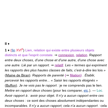
II
♦
e
1
♦
(
fin
XVI
)
Lien, relation qui existe entre plusieurs objets
distincts et que l'esprit constate.
⇒
connexion
,
relation
.
Rapport
entre deux choses, d'une chose et d'une autre, d'une chose avec
une autre. Lié par un rapport.
⇒
relatif
.
Les « termes qui expriment
les rapports des plus hautes classes de faits, c'est-à-dire les
lois
»
(
Maine de Biran
)
. Rapports de parenté
(
⇒
filiation
)
. Établir,
percevoir les rapports entre... « Saisir les rapports éloignés »
(
Buffon
)
. Je ne vois pas le rapport :
je ne comprends pas le lien.
Mettre en rapport deux choses
(pour les comparer,
etc
.). —
Loc.
Avoir rapport à :
avoir pour objet.
Il n'y a aucun rapport entre ces
deux choses :
ce sont des choses absolument indépendantes ou
incomparables.
Il n'y a aucun rapport; cela n'a aucun rapport :
cela