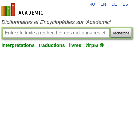
RU
EN
DE
ES
fr-academic.com
Dictionnaires et Encyclopédies sur 'Academic'
Recherche!
interprétations
traductions
livres
Игры ⚽