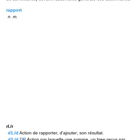
rapport
n.
m.
rI./r
d1./d
Action de rapporter, d'ajouter; son résultat.
d2./d
DR
Action par laquelle une somme, un bien reçus par