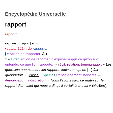
Encyclopédie Universelle
rapport
rapport
rapport
[ rapɔr ]
n. m.
•
raipor
1214; de
rapporter
I
♦
Action de rapporter.
A
♦
1
♦
Littér.
Action de raconter, d'exposer à qqn ce qu'on a vu,
entendu; ce que l'on rapporte.
⇒
récit
,
relation
,
témoignage
.
« Les
querelles que causent les rapports indiscrets qu'on
[...]
fait
quelquefois »
(
Pascal
)
.
Spécialt
Renseignement indiscret.
⇒
dénonciation
,
indiscrétion
.
« Nous l'avons suivi ce matin sur le
rapport d'un valet qui nous a dit qu'il sortait à cheval »
(
Molière
)
.